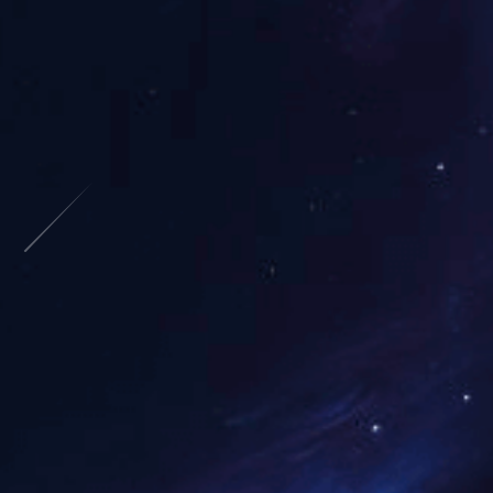
2、正版CAD；
3、过窗吸附（选配）；
4、双轮对旋磨刀；
5、最大速度60m/min；
6、机器平均能耗:13kw max/h；
7、前后过滤网带抽屉式设计；
8、空气压缩最小5bar。
关于长园
关于装备
公司文化
企业荣誉
人力资源
leyu.乐鱼（中国）集团有限公司官网
产品中心
leyu.乐鱼（中国）集团有限公司官网