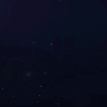
官网 版权所有
豫ICP备2024064917号-1
豫公网安备411523020001