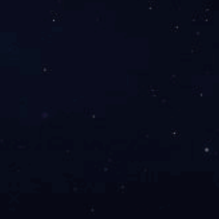
84号
技术支持：
苏州网站建设