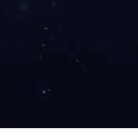
长园装备
长园科技集团
© Copyright 2021~2022 by leyu.乐鱼（中国）集团有限公司官网 版权所有
豫ICP备
2024064917号-1
豫公网安备41152302000184号
技术支持：
苏州网站建设
cyg@cyg.com
+86-376-3011999
云手机网页版入口
|
开云官方在线入口
|
球友会官方网站
|
米
兰平台
|
开云集团中国有限公司官网
|
开云官方在线入口
|
九